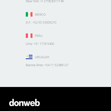
New York: +1 (718) 8317149
MEXICO
D.F.: +52 55 53509210
PERU
Lima: +51 1718 5400
URUGUAY
Buenos Aires: +54 11 52388127